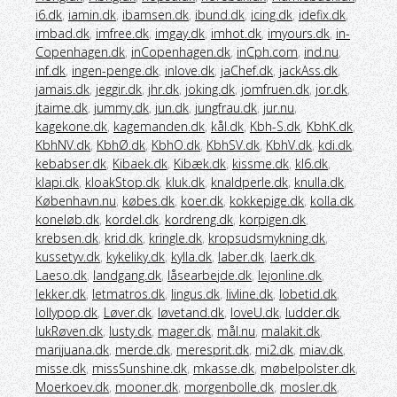
i6.dk
,
iamin.dk
,
ibamsen.dk
,
ibund.dk
,
icing.dk
,
idefix.dk
,
imbad.dk
,
imfree.dk
,
imgay.dk
,
imhot.dk
,
imyours.dk
,
in-
Copenhagen.dk
,
inCopenhagen.dk
,
inCph.com
,
ind.nu
,
inf.dk
,
ingen-penge.dk
,
inlove.dk
,
jaChef.dk
,
jackAss.dk
,
jamais.dk
,
jeggir.dk
,
jhr.dk
,
joking.dk
,
jomfruen.dk
,
jor.dk
,
jtaime.dk
,
jummy.dk
,
jun.dk
,
jungfrau.dk
,
jur.nu
,
kagekone.dk
,
kagemanden.dk
,
kål.dk
,
Kbh-S.dk
,
KbhK.dk
,
KbhNV.dk
,
KbhØ.dk
,
KbhO.dk
,
KbhSV.dk
,
KbhV.dk
,
kdi.dk
,
kebabser.dk
,
Kibaek.dk
,
Kibæk.dk
,
kissme.dk
,
kl6.dk
,
klapi.dk
,
kloakStop.dk
,
kluk.dk
,
knaldperle.dk
,
knulla.dk
,
København.nu
,
købes.dk
,
koer.dk
,
kokkepige.dk
,
kolla.dk
,
koneløb.dk
,
kordel.dk
,
kordreng.dk
,
korpigen.dk
,
krebsen.dk
,
krid.dk
,
kringle.dk
,
kropsudsmykning.dk
,
kussetyv.dk
,
kykeliky.dk
,
kylla.dk
,
laber.dk
,
laerk.dk
,
Laeso.dk
,
landgang.dk
,
låsearbejde.dk
,
lejonline.dk
,
lekker.dk
,
letmatros.dk
,
lingus.dk
,
livline.dk
,
lobetid.dk
,
lollypop.dk
,
Løver.dk
,
løvetand.dk
,
loveU.dk
,
ludder.dk
,
lukRøven.dk
,
lusty.dk
,
mager.dk
,
mål.nu
,
malakit.dk
,
marijuana.dk
,
merde.dk
,
meresprit.dk
,
mi2.dk
,
miav.dk
,
misse.dk
,
missSunshine.dk
,
mkasse.dk
,
møbelpolster.dk
,
Moerkoev.dk
,
mooner.dk
,
morgenbolle.dk
,
mosler.dk
,