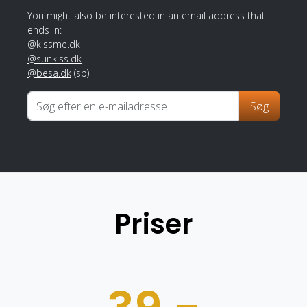
You might also be interested in an email address that
ends in:
@kissme.dk
@sunkiss.dk
@besa.dk
(sp)
Søg
Priser