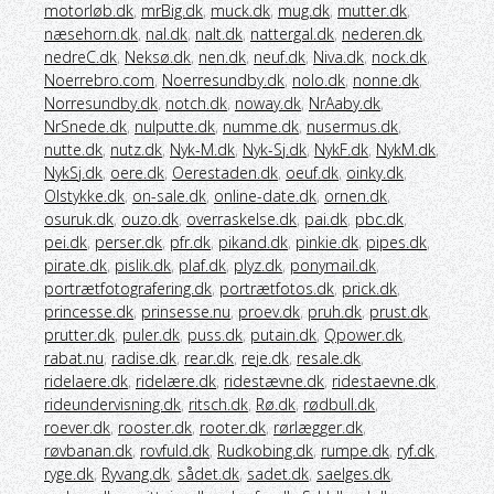
motorløb.dk
,
mrBig.dk
,
muck.dk
,
mug.dk
,
mutter.dk
,
næsehorn.dk
,
nal.dk
,
nalt.dk
,
nattergal.dk
,
nederen.dk
,
nedreC.dk
,
Neksø.dk
,
nen.dk
,
neuf.dk
,
Niva.dk
,
nock.dk
,
Noerrebro.com
,
Noerresundby.dk
,
nolo.dk
,
nonne.dk
,
Norresundby.dk
,
notch.dk
,
noway.dk
,
NrAaby.dk
,
NrSnede.dk
,
nulputte.dk
,
numme.dk
,
nusermus.dk
,
nutte.dk
,
nutz.dk
,
Nyk-M.dk
,
Nyk-Sj.dk
,
NykF.dk
,
NykM.dk
,
NykSj.dk
,
oere.dk
,
Oerestaden.dk
,
oeuf.dk
,
oinky.dk
,
Olstykke.dk
,
on-sale.dk
,
online-date.dk
,
ornen.dk
,
osuruk.dk
,
ouzo.dk
,
overraskelse.dk
,
pai.dk
,
pbc.dk
,
pei.dk
,
perser.dk
,
pfr.dk
,
pikand.dk
,
pinkie.dk
,
pipes.dk
,
pirate.dk
,
pislik.dk
,
plaf.dk
,
plyz.dk
,
ponymail.dk
,
portrætfotografering.dk
,
portrætfotos.dk
,
prick.dk
,
princesse.dk
,
prinsesse.nu
,
proev.dk
,
pruh.dk
,
prust.dk
,
prutter.dk
,
puler.dk
,
puss.dk
,
putain.dk
,
Qpower.dk
,
rabat.nu
,
radise.dk
,
rear.dk
,
reje.dk
,
resale.dk
,
ridelaere.dk
,
ridelære.dk
,
ridestævne.dk
,
ridestaevne.dk
,
rideundervisning.dk
,
ritsch.dk
,
Rø.dk
,
rødbull.dk
,
roever.dk
,
rooster.dk
,
rooter.dk
,
rørlægger.dk
,
røvbanan.dk
,
rovfuld.dk
,
Rudkobing.dk
,
rumpe.dk
,
ryf.dk
,
ryge.dk
,
Ryvang.dk
,
sådet.dk
,
sadet.dk
,
saelges.dk
,