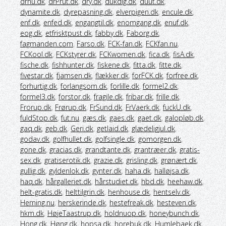
drnu.dk
,
drPrut.dk
,
dry.dk
,
dukdig.dk
,
duut.dk
,
dynamite.dk
,
dyrepasning.dk
,
elverpigen.dk
,
encule.dk
,
enf.dk
,
enfed.dk
,
engangtil.dk
,
enomgang.dk
,
enuf.dk
,
eog.dk
,
etfrisktpust.dk
,
fabby.dk
,
Faborg.dk
,
fagmanden.com
,
Farso.dk
,
FCK-fan.dk
,
FCKfan.nu
,
FCKool.dk
,
FCKstyrer.dk
,
FCKwomen.dk
,
fica.dk
,
fisA.dk
,
fische.dk
,
fishhunter.dk
,
fiskene.dk
,
fitta.dk
,
fitte.dk
,
fivestar.dk
,
fjamsen.dk
,
flækker.dk
,
forFCK.dk
,
forfree.dk
,
forhurtig.dk
,
forlangsom.dk
,
forlille.dk
,
formel2.dk
,
formel3.dk
,
forstor.dk
,
fragile.dk
,
fribar.dk
,
frille.dk
,
Frorup.dk
,
Frørup.dk
,
FrSund.dk
,
FrVaerk.dk
,
fuckU.dk
,
fuldStop.dk
,
fut.nu
,
gæs.dk
,
gaes.dk
,
gaet.dk
,
galopløb.dk
,
gaq.dk
,
geb.dk
,
Geri.dk
,
getlaid.dk
,
glædeligjul.dk
,
godav.dk
,
golfhullet.dk
,
golfsingle.dk
,
gomorgen.dk
,
gone.dk
,
gracias.dk
,
grandtante.dk
,
grantræer.dk
,
gratis-
sex.dk
,
gratiserotik.dk
,
grazie.dk
,
grisling.dk
,
grønært.dk
,
gullig.dk
,
gyldenlok.dk
,
gynter.dk
,
haha.dk
,
halløjsa.dk
,
haq.dk
,
hårgalleriet.dk
,
hårstudiet.dk
,
hbd.dk
,
heehaw.dk
,
helt-gratis.dk
,
helttilgrin.dk
,
henhouse.dk
,
hentselv.dk
,
Herning.nu
,
herskerinde.dk
,
hestefreak.dk
,
hesteven.dk
,
hkm.dk
,
HøjeTaastrup.dk
,
holdnuop.dk
,
honeybunch.dk
,
Hong.dk
,
Høng.dk
,
hopsa.dk
,
horebuk.dk
,
Humlebaek.dk
,